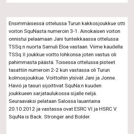
Ensimmäisessä ottelussa Turun kakkosjoukkue otti 
voiton SquNasta numeroin 3-1. Ainokaisen voiton 
onnistui pelaamaan Jani tunteikkaassa ottelussa 
TSSq:n nuorta Samuli Eloa vastaan. Viime kaudella 
TSSq II joukkue voitto lohkonsa joten vastus oli 
pahimmasta päästä. Toisessa ottelussa pisteet 
tasattiin numeroin 2-2 kun vastassa oli Turun 
kolmosjoukkue. Voittoihin ylsivät Jani ja Jonne. 
Häviö ja tasuri sijoittivat SquNa:n kuuden 
joukkueen sarjataulukossa sijalle neljä. 
Seuraavaksi pelataan Salossa lauantaina 
20.10.2012 ja vastassa ovat ESRC VI ja HSRC V. 
SquNa is Back. Stronger and Bolder.