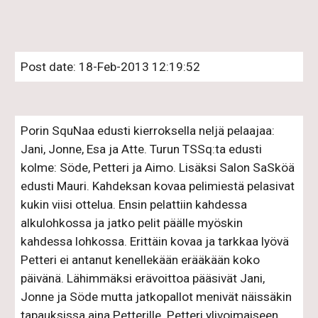
Post date: 18-Feb-2013 12:19:52
Porin SquNaa edusti kierroksella neljä pelaajaa: 
Jani, Jonne, Esa ja Atte. Turun TSSq:ta edusti 
kolme: Söde, Petteri ja Aimo. Lisäksi Salon SaSköä 
edusti Mauri. Kahdeksan kovaa pelimiestä pelasivat 
kukin viisi ottelua. Ensin pelattiin kahdessa 
alkulohkossa ja jatko pelit päälle myöskin 
kahdessa lohkossa. Erittäin kovaa ja tarkkaa lyövä 
Petteri ei antanut kenellekään erääkään koko 
päivänä. Lähimmäksi erävoittoa pääsivät Jani, 
Jonne ja Söde mutta jatkopallot menivät näissäkin 
tapauksissa aina Petterille. Petteri ylivoimaiseen 