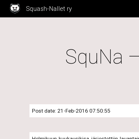
Squash-Nallet ry
Sk
SquNa –
Post date: 21-Feb-2016 07:50:55
Helmikuun kuukausikisa järjestettiin lauantain