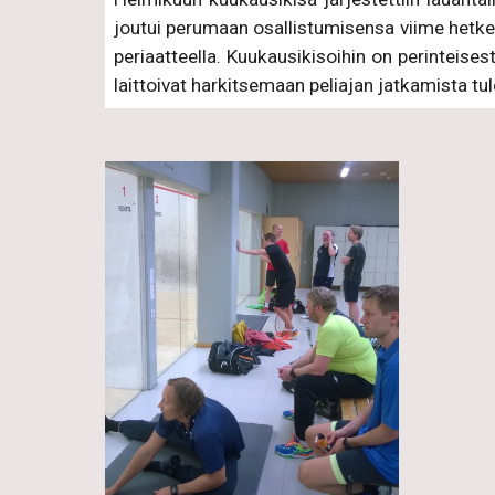
joutui perumaan osallistumisensa viime hetkellä
periaatteella. Kuukausikisoihin on perinteisest
laittoivat harkitsemaan peliajan jatkamista tul