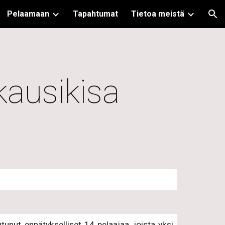
Pelaamaan
Tapahtumat
Tietoa meistä
ion
ausikisa
utunut ennätykselliset 14 pelaajaa, joista yksi