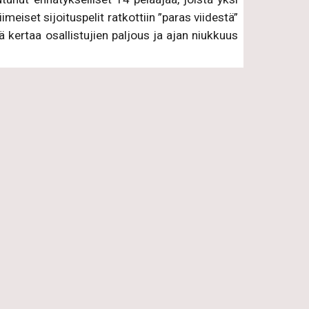
meiset sijoituspelit ratkottiin ”paras viidestä”
lä kertaa osallistujien paljous ja ajan niukkuus