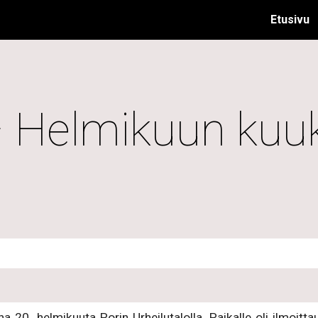
Etusivu
ip to main content
Skip to navigat
 Helmikuun kuuk
a 20. helmikuuta Porin Urheilutalolla. Paikalle oli ilmoitta