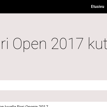
Etusivu
ip to main content
Skip to navigat
ri Open 2017 ku
n luvalla Pori Openin 2017.