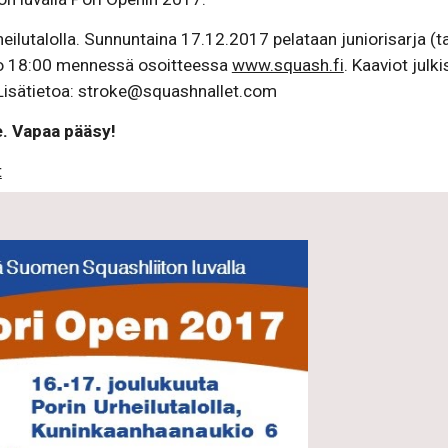
heilutalolla. Sunnuntaina 17.12.2017 pelataan juniorisarja 
o 18:00 mennessä osoitteessa 
www.squash.fi
 Lisätietoa: stroke@squashnallet.com
e. Vapaa pääsy!
t