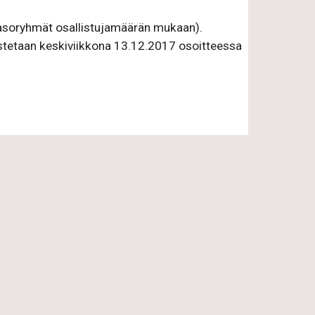
(tasoryhmät osallistujamäärän mukaan). 
. Kaaviot julkistetaan keskiviikkona 13.12.2017 osoitteessa 