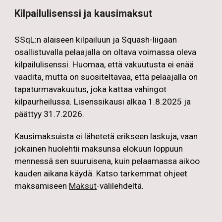
Kilpailulisenssi ja kausimaksut
SSqL:n alaiseen kilpailuun ja Squash-liigaan
osallistuvalla pelaajalla on oltava voimassa oleva
kilpailulisenssi. Huomaa, että vakuutusta ei enää
vaadita, mutta on suositeltavaa, että pelaajalla on
tapaturmavakuutus, joka kattaa vahingot
kilpaurheilussa. Lisenssikausi alkaa 1.8.2025 ja
päättyy 31.7.2026.
Kausimaksuista ei lähetetä erikseen laskuja, vaan
jokainen huolehtii maksunsa elokuun loppuun
mennessä sen suuruisena, kuin pelaamassa aikoo
kauden aikana käydä. Katso tarkemmat ohjeet
maksamiseen
Maksut
-välilehdeltä.