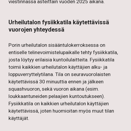
viestinnässä asteittain vuoden 2025 aikana.
Urheilutalon fysiikkatila käytettävissä
vuorojen yhteydessä
Porin urheilutalon sisääntulokerroksessa on
entiselle telinevoimistelupaikalle tehty fysiikkatila,
josta löytyy erilaisia kuntoilulaitteita. Fysiikkatila
toimii kaikkien urheilutalon käyttäjien alku- ja
loppuverryttelytilana. Tila on seuravuorolaisten
käytettävissä 30 minuuttia ennen ja jälkeen
squashvuoron, sekä vuoron aikana (esim.
loukkaantuneiden pelaajien kuntoutukseen).
Fysiikkatila on kaikkien urheilutalon käyttäjien
käytettävissä, joten huomioitan myös muut tilan
käyttäjät.